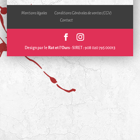
Mentions légales
Conditions Générales de ventes (CGV)
Contact
Design par le
Rat et l'Ours
- SIRET : 908 020 795 00013