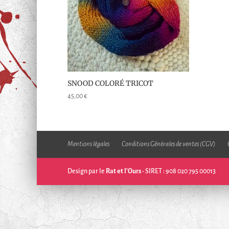
SNOOD COLORÉ TRICOT
45,00
€
Mentions légales
Conditions Générales de ventes (CGV)
Design par le
Rat et l'Ours
- SIRET : 908 020 795 00013