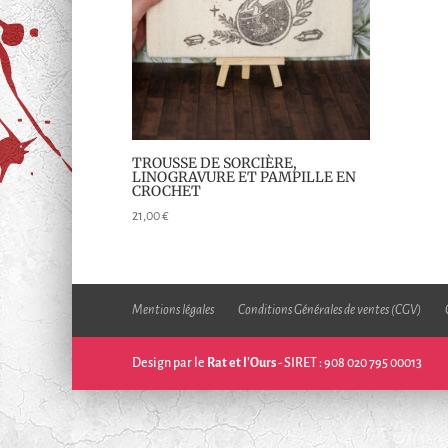
TROUSSE DE SORCIÈRE,
LINOGRAVURE ET PAMPILLE EN
CROCHET
21,00
€
Mentions légales
Conditions Générales de ventes (CGV)
Design par le
Rat et l'Ours
- SIRET : 908 020 795 00013