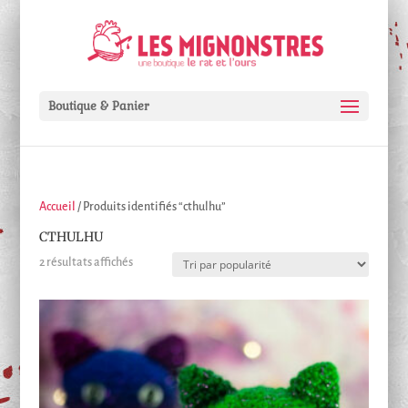
Boutique & Panier
Accueil
/ Produits identifiés “cthulhu”
CTHULHU
Trié
2 résultats affichés
par
popularité