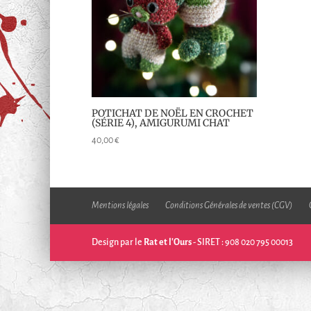
POTICHAT DE NOËL EN CROCHET
(SÉRIE 4), AMIGURUMI CHAT
40,00
€
Mentions légales
Conditions Générales de ventes (CGV)
Design par le
Rat et l'Ours
- SIRET : 908 020 795 00013