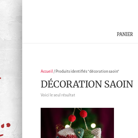
PANIER
Accueil
/ Produits identifiés “décoration saoin”
DÉCORATION SAOIN
Voici le seul résultat