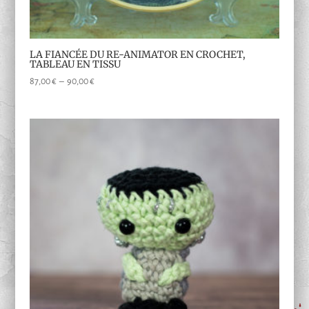
LA FIANCÉE DU RE-ANIMATOR EN CROCHET,
TABLEAU EN TISSU
Plage
87,00
€
–
90,00
€
de
prix :
87,00 €
à
90,00 €