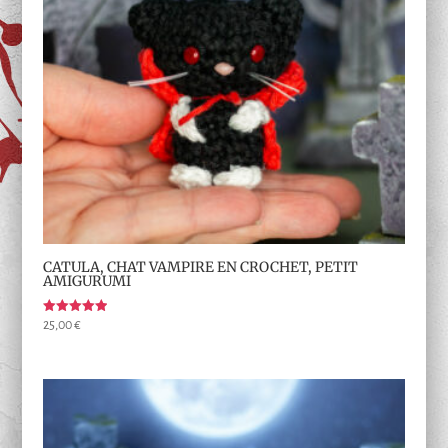
CATULA, CHAT VAMPIRE EN CROCHET, PETIT
AMIGURUMI
Note
25,00
€
5.00
sur 5