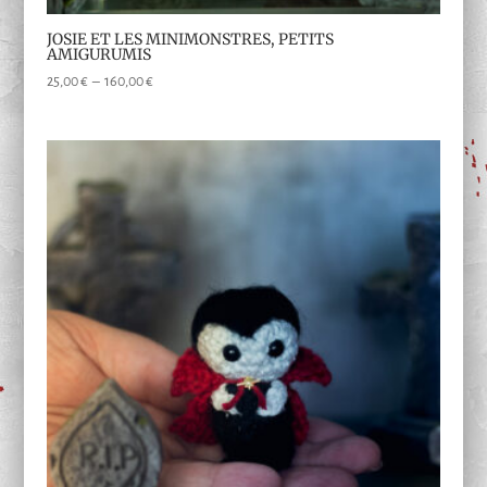
JOSIE ET LES MINIMONSTRES, PETITS
AMIGURUMIS
Plage
25,00
€
–
160,00
€
de
prix :
25,00 €
à
160,00 €