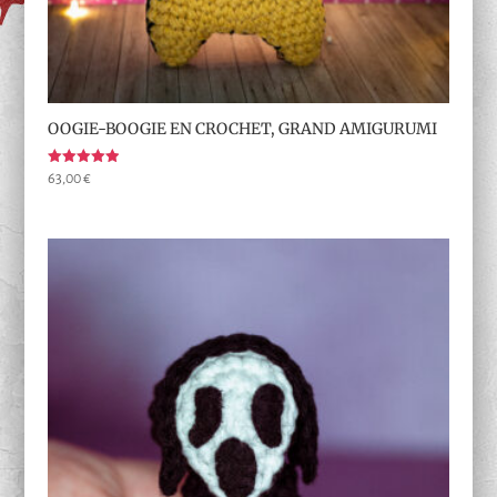
OOGIE-BOOGIE EN CROCHET, GRAND AMIGURUMI
Note
63,00
€
5.00
sur 5