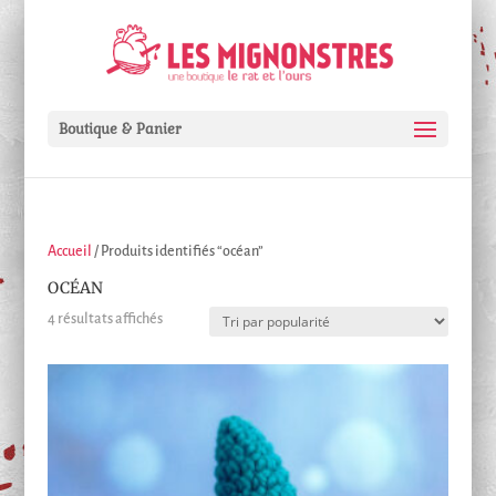
Boutique & Panier
Accueil
/ Produits identifiés “océan”
OCÉAN
Trié
4 résultats affichés
par
popularité