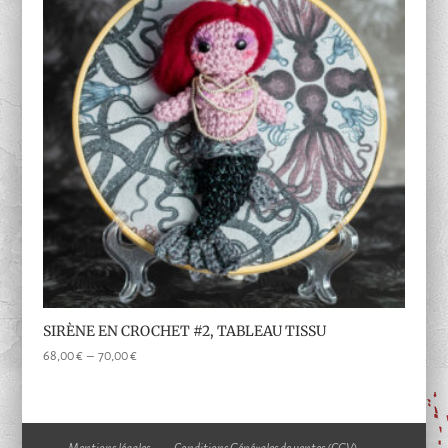
SIRÈNE EN CROCHET #2, TABLEAU TISSU
Plage
68,00
€
–
70,00
€
de
prix :
68,00 €
à