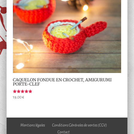
CAQUELON FONDUE EN CROCHET, AMIGURUMI
PORTE-CLEF
Note
19,00
€
5.00
sur 5
Mentions légales
Conditions Générales de ventes (CGV)
Contact