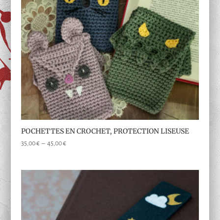
POCHETTES EN CROCHET, PROTECTION LISEUSE
Plage
35,00
€
–
45,00
€
de
prix :
35,00 €
à
45,00 €