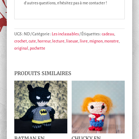
d'autres questions, n'hésitez pas à me contacter !
UGS :
ND
Catégorie :
Les inclassables
Étiquettes :
cadeau
,
crochet
,
cute
,
horreur
,
lecture
,
liseuse
,
livre
,
mignon
,
monstre
,
original
,
pochette
PRODUITS SIMILAIRES
BATMAN EN
CHUCKY EN