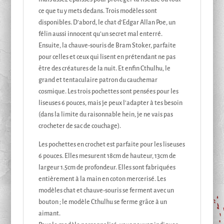
ce que tu y mets dedans. Trois modèles sont
disponibles. D’abord, le chat d’Edgar Allan Poe, un
félin aussi innocent qu’un secret mal enterré.
Ensuite, la chauve-souris de Bram Stoker, parfaite
pour celles et ceux qui lisent en prétendant ne pas
être des créatures de la nuit. Et enfin Cthulhu, le
grand et tentaculaire patron du cauchemar
cosmique. Les trois pochettes sont pensées pour les
liseuses 6 pouces, mais je peux l'adapter à tes besoin
(dans la limite du raisonnable hein, je ne vais pas
crocheter de sac de couchage).
Les pochettes en crochet est parfaite pour les liseuses
6 pouces. Elles mesurent 18cm de hauteur, 13cm de
largeur 1.5cm de profondeur. Elles sont fabriquées
entièrement à la main en coton mercerisé. Les
modèles chat et chauve-souris se ferment avec un
bouton ; le modèle Cthulhu se ferme grâce à un
aimant.