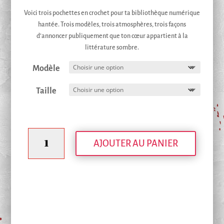
de
Voici trois pochettes en crochet pour ta bibliothèque numérique
prix :
hantée. Trois modèles, trois atmosphères, trois façons
35,00 €
d’annoncer publiquement que ton cœur appartient à la
à
littérature sombre.
45,00 €
Modèle
Taille
quantité
AJOUTER AU PANIER
de
Pochettes
en
crochet,
protection
liseuse