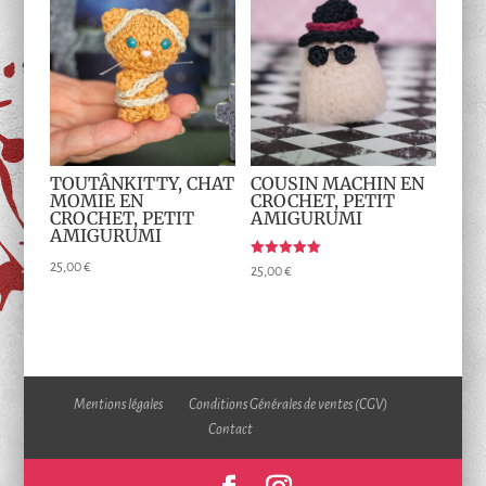
TOUTÂNKITTY, CHAT
COUSIN MACHIN EN
MOMIE EN
CROCHET, PETIT
CROCHET, PETIT
AMIGURUMI
AMIGURUMI
Note
25,00
€
25,00
€
5.00
sur 5
Mentions légales
Conditions Générales de ventes (CGV)
Contact