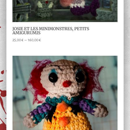
JOSIE ET LES MINIMONSTRES, PETITS
AMIGURUMIS
Plage
25,00
€
–
160,00
€
de
prix :
25,00 €
à
160,00 €