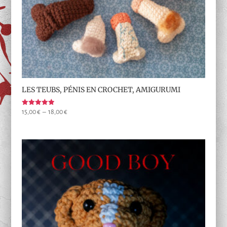
LES TEUBS, PÉNIS EN CROCHET, AMIGURUMI
Note
Plage
15,00
€
–
18,00
€
5.00
de
sur 5
prix :
15,00 €
à
18,00 €