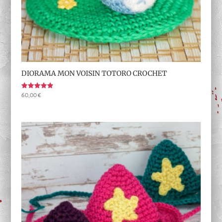
DIORAMA MON VOISIN TOTORO CROCHET
Note
60,00
€
5.00
sur 5