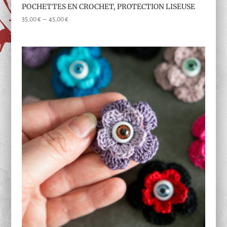
POCHETTES EN CROCHET, PROTECTION LISEUSE
Plage
35,00
€
–
45,00
€
de
prix :
35,00 €
à
45,00 €