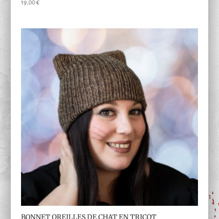
Note
19,00
€
5.00
sur 5
BONNET OREILLES DE CHAT EN TRICOT