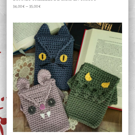
Plage
34,00
€
–
35,00
€
de
prix :
34,00 €
à
35,00 €