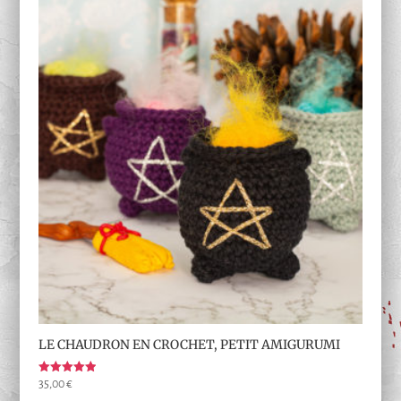
LE CHAUDRON EN CROCHET, PETIT AMIGURUMI
Note
35,00
€
5.00