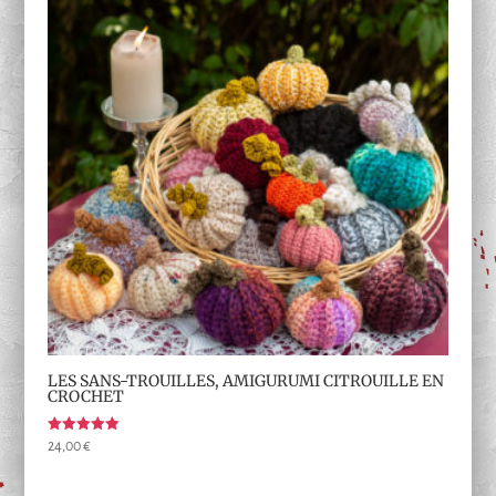
18,00 €
LES SANS-TROUILLES, AMIGURUMI CITROUILLE EN
CROCHET
Note
24,00
€
5.00
sur 5