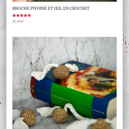
BROCHE PIVOINE ET ŒIL EN CROCHET
Note
20,00
€
5.00
sur 5