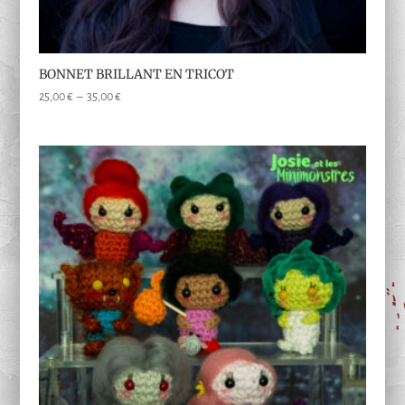
BONNET BRILLANT EN TRICOT
Plage
25,00
€
–
35,00
€
de
prix :
25,00 €
à
35,00 €