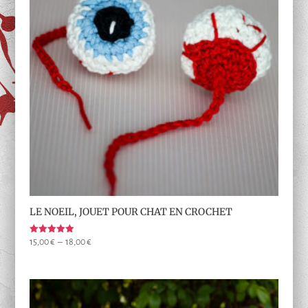
LE NOEIL, JOUET POUR CHAT EN CROCHET
Note
Plage
15,00
€
–
18,00
€
5.00
de
sur 5
prix :
15,00 €
à